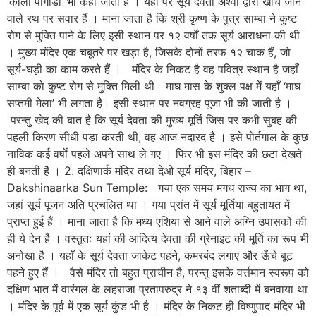
‘काला पागोडा’ भी कहा जाता है । यहाँ पर सूर्य देवता अश्वों द्वारा खींचे जाने
वाले रथ पर सवार हैं । माना जाता है कि श्री कृष्ण के पुत्र साम्बा ने कुष्ट
रोग से मुक्ति पाने के लिए इसी स्थान पर १२ वर्षों तक सूर्य आराधना की थी
। मुख्य मंदिर एक चबूतरे पर खड़ा है, जिसके दोनों तरफ १२ चाक हैं, जो
सूर्य-घड़ी का काम करते हैं । मंदिर के निकट है वह पवित्र स्थान है जहाँ
साम्बा को कुष्ट रोग से मुक्ति मिली थी। माघ मास के शुक्ल पक्ष में यहाँ ‘माघ
सप्तमी मेला’ भी लगता है। इसी स्थान पर नवग्रह पूजा भी की जाती है ।
परन्तु खेद की बात है कि सूर्य देवता की मुख्य मूर्ति जिस पर कभी सुबह की
पहली किरण सीधी पड़ा करती थी, वह आज नदारद है । इसे पोर्तगाल के कुछ
नाविक कई वर्षों पहले अपने साथ ले गए । फिर भी इस मंदिर की छटा देखते
ही बनती है । 2. दक्षिणार्क मंदिर तथा देओ सूर्य मंदिर, बिहार –
Dakshinaarka Sun Temple: गया एक समय मगध राज्य का भाग था,
जहां सूर्य पूजन अति प्रचलित था । गया प्रांत में सूर्य मूर्तियां बहुतायत में
प्राप्त हुई हैं । माना जाता है कि मध्य एशिया से आने वाले अग्नि उपासकों की
ही ये देन है । वस्तुतः यहां की आदित्य देवता की ग्रेनाइट की मूर्ति का रूप भी
अनोखा है । यहाँ के सूर्य देवता जाकेट पहने, कमरबंद लगाए और ऊँचे बूट
पहने हुए हैं । वैसे मंदिर तो बहुत प्राचीन है, परन्तु इसके वर्त्तमान स्वरूप को
दक्षिण भात में वारंगल के लहराजा प्रतापरुद्र ने १३ वीं शताब्दी में बनवाया था
। मंदिर के पूर्व में एक सूर्य कुंड भी है । मंदिर के निकट ही विष्णुपाद मंदिर भी