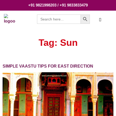
+91 9821998203 / +91 9833833479
Search Button
Search
for:
Tag:
Sun
SIMPLE VAASTU TIPS FOR EAST DIRECTION