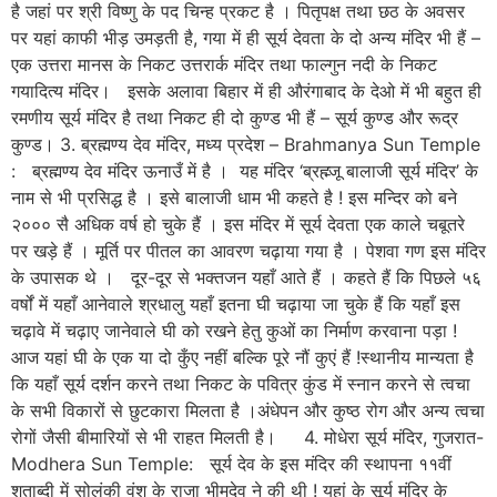
है जहां पर श्री विष्णु के पद चिन्ह प्रकट है । पितृपक्ष तथा छठ के अवसर
पर यहां काफी भीड़ उमड़ती है, गया में ही सूर्य देवता के दो अन्य मंदिर भी हैं –
एक उत्तरा मानस के निकट उत्तरार्क मंदिर तथा फाल्गुन नदी के निकट
गयादित्य मंदिर। इसके अलावा बिहार में ही औरंगाबाद के देओ में भी बहुत ही
रमणीय सूर्य मंदिर है तथा निकट ही दो कुण्ड भी हैं – सूर्य कुण्ड और रूद्र
कुण्ड। 3. ब्रह्मण्य देव मंदिर, मध्य प्रदेश – Brahmanya Sun Temple
: ब्रह्मण्य देव मंदिर ऊनाउँ में है । यह मंदिर ‘ब्रह्म्जू बालाजी सूर्य मंदिर’ के
नाम से भी प्रसिद्ध है । इसे बालाजी धाम भी कहते है ! इस मन्दिर को बने
२००० सै अधिक वर्ष हो चुके हैं । इस मंदिर में सूर्य देवता एक काले चबूतरे
पर खड़े हैं । मूर्ति पर पीतल का आवरण चढ़ाया गया है । पेशवा गण इस मंदिर
के उपासक थे । दूर-दूर से भक्तजन यहाँ आते हैं । कहते हैं कि पिछले ५६
वर्षों में यहाँ आनेवाले श्रधालु यहाँ इतना घी चढ़ाया जा चुके हैं कि यहाँ इस
चढ़ावे में चढ़ाए जानेवाले घी को रखने हेतु कुओं का निर्माण करवाना पड़ा !
आज यहां घी के एक या दो कुँए नहीं बल्कि पूरे नौं कुएं हैं !स्थानीय मान्यता है
कि यहाँ सूर्य दर्शन करने तथा निकट के पवित्र कुंड में स्नान करने से त्वचा
के सभी विकारों से छुटकारा मिलता है ।अंधेपन और कुष्ठ रोग और अन्य त्वचा
रोगों जैसी बीमारियों से भी राहत मिलती है। 4. मोधेरा सूर्य मंदिर, गुजरात-
Modhera Sun Temple: सूर्य देव के इस मंदिर की स्थापना ११वीं
शताब्दी में सोलंकी वंश के राजा भीमदेव ने की थी ! यहां के सूर्य मंदिर के